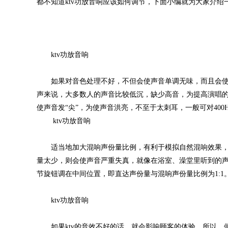
都不知道ktv功放音响应该如何调节，下面小编就为大家介绍一
ktv功放音响
如果对音色处理不好，不但会使声音单调无味，而且会使
声来说，大多数人的声音比较低沉，缺少高音，为提高演唱的清
使声音发“尖”，为使声音洪亮，不至于太刺耳，一般可对400
ktv功放音响
适当地加大混响声份量比例，有利于模拟自然混响效果，
量太少，则会使声音严重失真，就像在浴室、澡堂里听到的声
节旋钮调在中间位置，即直达声份量与混响声份量比例为1:
ktv功放音响
如果ktv的音效不好的话，就会影响顾客的体验，所以，做好