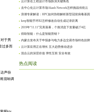
云计算在工程设计市场扮演关键角色
去中心化云计算市场Akash Network怎样挑战传统云
浪潮专家解读：HPC如何协助解析新型冠状病毒基因
keep智能手环B2怎样修改自动生成记录距离
2019年“11.11”完美落幕，个推消息下发量破274亿
得助智能：什么是智能营销？
。对于男
内蒙古发布关于申报参与电力多边交易市场特色挂牌
音过多而
云计算应用正在增长 五大趋势推动进步
混合云的深层价值 弹性互联 安全有效
热点阅读
直达声份
可将混响调
握ktv