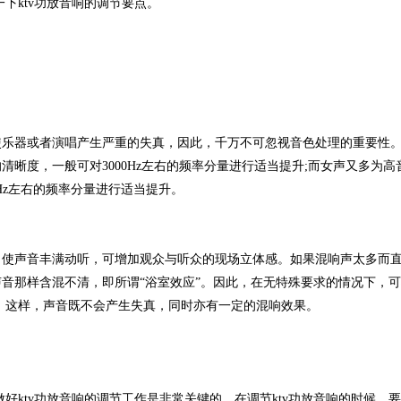
下ktv功放音响的调节要点。
乐器或者演唱产生严重的失真，因此，千万不可忽视音色处理的重要性
晰度，一般可对3000Hz左右的频率分量进行适当提升;而女声又多为高
Hz左右的频率分量进行适当提升。
使声音丰满动听，可增加观众与听众的现场立体感。如果混响声太多而
音那样含混不清，即所谓“浴室效应”。因此，在无特殊要求的情况下，
1。这样，声音既不会产生失真，同时亦有一定的混响效果。
ktv功放音响的调节工作是非常关键的，在调节ktv功放音响的时候，要掌