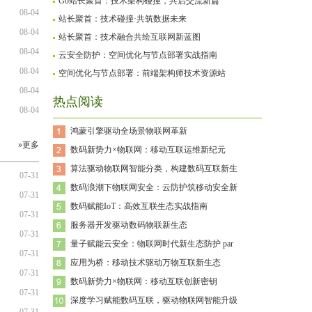
Go站长聚首：技术架构碰撞，共启交流新篇
08-04
站长聚首：技术碰撞·共筑数据未来
08-04
站长聚首：技术融合共绘互联网新蓝图
08-04
云安全防护：空间优化与节点部署实战指南
08-04
空间优化与节点部署：前端架构师技术资源站
08-04
热点阅读
08-04
鸿蒙引擎驱动全场景物联网革新
»更多
数码新势力×物联网：移动互联运维新纪元
算法驱动物联网智能分类，构建数码互联新生
07-31
数码浪潮下物联网安全：云防护筑移动安全新
07-31
数码赋能IoT：高效互联生态实战指南
07-31
服务器开发驱动数码物联新生态
07-31
量子赋能云安全：物联网时代新生态防护 par
07-31
应用为桥：移动技术驱动万物互联新生态
07-31
数码新势力×物联网：移动互联创新密钥
07-31
深度学习赋能数码互联，驱动物联网智能升级