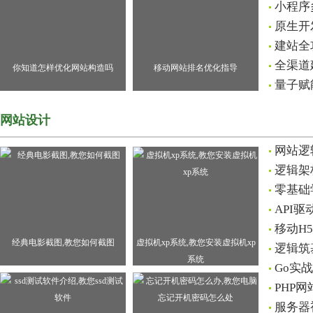
小程序
原生开
建站全
全渠道
你知道怎样优化网站构造吗
移动网站排名优化指导
量子赋
网站设计
网站逻
逻辑架
零基础
API
移动H
经典电影截图,教您如何截图
虚拟机xp系统,教您安装虚拟机xp
逻辑筑
系统
Go实
PHP
服务器