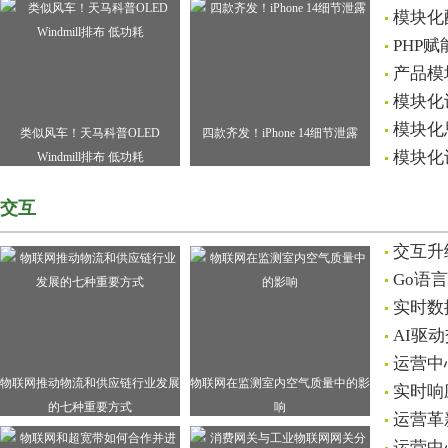
模块化
PHP
产品模
模块化
模块化
类似风车！天马科普OLED
四款齐发！iPhone 14细节泄露
模块化
Windmill排布 低功耗
交互
交互升
Go语
实时数
AI驱
运营中
物联网推动物流和供应链行业发展
物联网在监测室内空气质量中的影
实时响
的七种重要方式
响
运营革
运营中