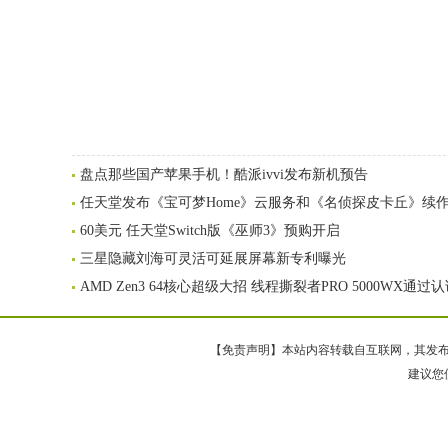
盘点那些国产苹果手机！酷派ivvi发布新机预告
任天堂发布《宝可梦Home》云服务和《名侦探皮卡丘》续
60美元 任天堂Switch版《巫师3》预购开启
三星隐藏刘海可灵活可延展屏幕新专利曝光
AMD Zen3 64核心超级大招 线程撕裂者PRO 5000WX通过
【免责声明】本站内容转载自互联网，其发布内
建议您使