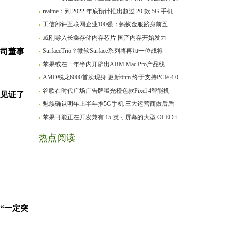
realme：到 2022 年底预计推出超过 20 款 5G 手机
工信部评互联网企业100强：蚂蚁金服跻身前五
威刚导入长鑫存储内存芯片 国产内存开始发力
司董事
SurfaceTrio？微软Surface系列将再加一位战将
苹果或在一年半内开辟出ARM Mac Pro产品线
AMD锐龙6000首次现身 更新6nm 终于支持PCIe 4.0
谷歌在时代广场广告牌曝光橙色款Pixel 4智能机
，见证了
魅族确认明年上半年推5G手机 三大运营商做后盾
苹果可能正在开发兼有 15 英寸屏幕的大型 OLED i
热点阅读
“一定突