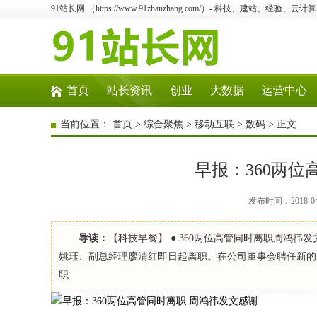
91站长网 （https://www.91zhanzhang.com/）- 科技、建站、经验、
首页
站长资讯
创业
大数据
运营中心
当前位置：
首页
>
综合聚焦
>
移动互联
>
数码
> 正文
早报：360两位
发布时间：2018-0
导读：
【科技早餐】 ● 360两位高管同时离职周鸿祎
姚珏、副总经理廖清红即日起离职。在公司董事会聘任新的
职