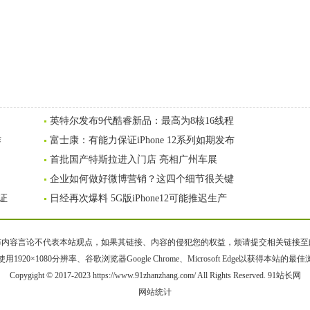
英特尔发布9代酷睿新品：最高为8核16线程
作
富士康：有能力保证iPhone 12系列如期发布
首批国产特斯拉进入门店 亮相广州车展
企业如何做好微博营销？这四个细节很关键
认证
日经再次爆料 5G版iPhone12可能推迟生产
容言论不代表本站观点，如果其链接、内容的侵犯您的权益，烦请提交相关链接至邮箱bqsm
用1920×1080分辨率、谷歌浏览器Google Chrome、Microsoft Edge以获得本站的最
Copygight © 2017-2023 https://www.91zhanzhang.com/ All Rights Reserved. 91站长网
网站统计