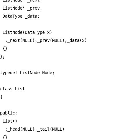
 ListNode* _next;

 ListNode* _prev;

 DataType _data;

 ListNode(DataType x)

  :_next(NULL),_prev(NULL),_data(x)

 {}

};

typedef ListNode Node;

class List

{

public:

 List()

  :_head(NULL),_tail(NULL)

 {}
