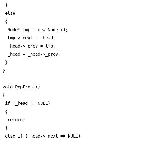
  }

  else

  {

   Node* tmp = new Node(x);

   tmp->_next = _head;

   _head->_prev = tmp;

   _head = _head->_prev;

  }

 }

 void PopFront()

 {

  if (_head == NULL)

  {

   return;

  }

  else if (_head->_next == NULL)
