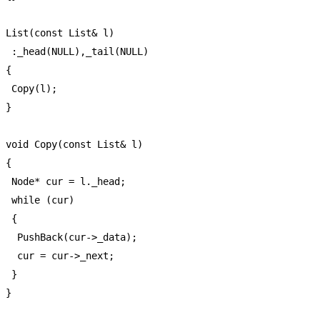
 List(const List& l)

  :_head(NULL),_tail(NULL)

 {

  Copy(l);

 }

 void Copy(const List& l)

 {

  Node* cur = l._head;

  while (cur)

  {

   PushBack(cur->_data);

   cur = cur->_next;

  }

 }
