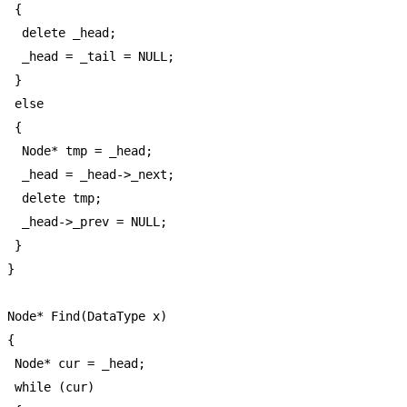
  {

   delete _head;

   _head = _tail = NULL;

  }

  else

  {

   Node* tmp = _head;

   _head = _head->_next;

   delete tmp;

   _head->_prev = NULL;

  }

 }

 Node* Find(DataType x)

 {

  Node* cur = _head;

  while (cur)
