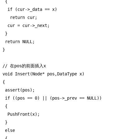
  {

   if (cur->_data == x)

    return cur;

   cur = cur->_next;

  }

  return NULL;

 }

 // 在pos的前面插入x

 void Insert(Node* pos,DataType x)

 {

  assert(pos);

  if ((pos == 0) || (pos->_prev == NULL))

  {

   PushFront(x);

  }

  else

  {
