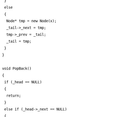
  }

  else

  {

   Node* tmp = new Node(x);

   _tail->_next = tmp;

   tmp->_prev = _tail;

   _tail = tmp;

  }

 }

 void PopBack()

 {

  if (_head == NULL)

  {

   return;

  }

  else if (_head->_next == NULL)

  {
