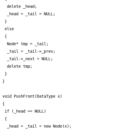
   delete _head;

   _head = _tail = NULL;

  }

  else

  {

   Node* tmp = _tail;

   _tail = _tail->_prev;

   _tail->_next = NULL;

   delete tmp;

  }

 }

 void PushFront(DataType x)

 {

  if (_head == NULL)

  {

   _head = _tail = new Node(x);
