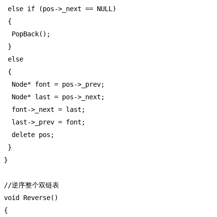
  else if (pos->_next == NULL)

  {

   PopBack();

  }

  else

  {

   Node* font = pos->_prev;

   Node* last = pos->_next;

   font->_next = last;

   last->_prev = font;

   delete pos;

  }

 }

 //逆序整个双链表

 void Reverse()

 {
