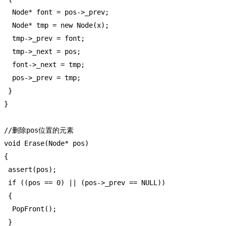
   Node* font = pos->_prev;

   Node* tmp = new Node(x);

   tmp->_prev = font;

   tmp->_next = pos;

   font->_next = tmp;

   pos->_prev = tmp;

  }

 }

 //删除pos位置的元素

 void Erase(Node* pos)

 {

  assert(pos);

  if ((pos == 0) || (pos->_prev == NULL))

  {

   PopFront();

  }
