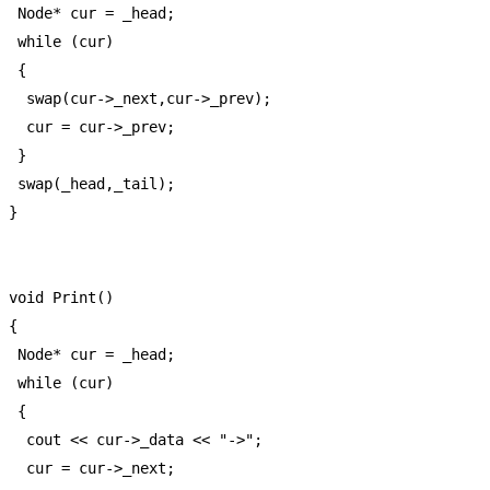
  Node* cur = _head;

  while (cur)

  {

   swap(cur->_next,cur->_prev);

   cur = cur->_prev;

  }

  swap(_head,_tail);

 }

 void Print()

 {

  Node* cur = _head;

  while (cur)

  {

   cout << cur->_data << "->";

   cur = cur->_next;
