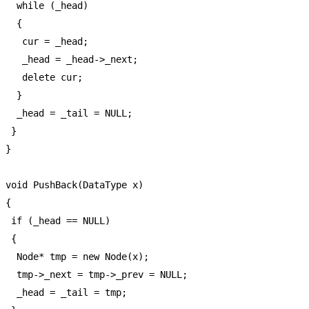
   while (_head)

   {

    cur = _head;

    _head = _head->_next;

    delete cur;

   }

   _head = _tail = NULL;

  }

 }

 void PushBack(DataType x)

 {

  if (_head == NULL)

  {

   Node* tmp = new Node(x);

   tmp->_next = tmp->_prev = NULL;

   _head = _tail = tmp;
