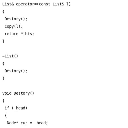
 List& operator=(const List& l)

 {

  Destory();

  Copy(l);

  return *this;

 }

 ~List()

 {

  Destory();

 }

 void Destory()

 {

  if (_head)

  {

   Node* cur = _head;
